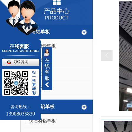
产品中心
PRODUCT
双曲铝单板
四川铝蜂窝板
四川铝方通
在
QQ咨询
线
客
扫
四川铝单板
一
服
扫
更
铝单板安装
精
彩
仿石材铝单板
咨询热线：
13908035839
仿石材铝单板